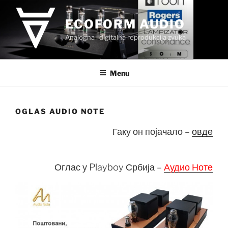
Skip
to
ECOFORM AUDIO
content
Analogna i digitalna reprodukcija zvuka
Menu
OGLAS AUDIO NOTE
Гаку он појачало –
овде
Оглас у Playboy Србија –
Аудио Ноте