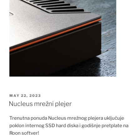
POSTED
MAY 22, 2023
ON
Nucleus mrežni plejer
Trenutna ponuda Nucleus mrežnog plejera uključuje
poklon internog SSD hard diska i godišnje pretplate na
Roon softver!