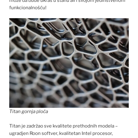
može da bude ukras u stanu ali i svojom jedinstvenom
funkcionalnošću!
Titan gornja ploča
Titan je zadržao sve kvalitete prethodnih modela –
ugradjen Roon softver, kvalitetan Intel procesor,