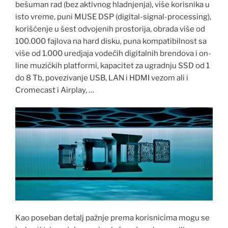
bešuman rad (bez aktivnog hladnjenja), više korisnika u
isto vreme, puni MUSE DSP (digital-signal-processing),
korišćenje u šest odvojenih prostorija, obrada više od
100.000 fajlova na hard disku, puna kompatibilnost sa
više od 1.000 uredjaja vodećih digitalnih brendova i on-
line muzičkih platformi, kapacitet za ugradnju SSD od 1
do 8 Tb, povezivanje USB, LAN i HDMI vezom ali i
Cromecast i Airplay, …
Kao poseban detalj pažnje prema korisnicima mogu se