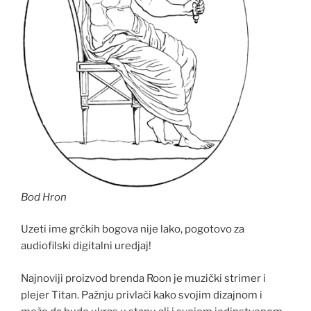
Bod Hron
Uzeti ime grčkih bogova nije lako, pogotovo za
audiofilski digitalni uredjaj!
Najnoviji proizvod brenda Roon je muzički strimer i
plejer Titan. Pažnju privlači kako svojim dizajnom i