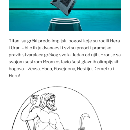
Titani su grčki predolimpijski bogovi koje su rodili Hera
i Uran – bilo ih je dvanaest i svi su praoci i pramajke
pravih stvaralaca grčkog sveta. Jedan od njih, Hron je sa
svojom sestrom Reom ostavio šest glavnih olimpijskih
bogova – Zevsa, Hada, Posejdona, Hestiju, Demetru i
Heru!