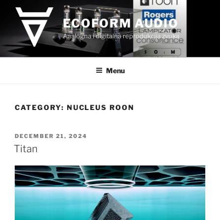
Skip
to
ECOFORM AUDIO
content
Analogna i digitalna reprodukcija zvuka
Menu
CATEGORY:
NUCLEUS ROON
POSTED
DECEMBER 21, 2024
ON
Titan