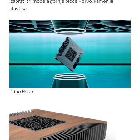
izabrati tri modela gornje ploče – drvo, kamen ili
plastika.
Titan Roon